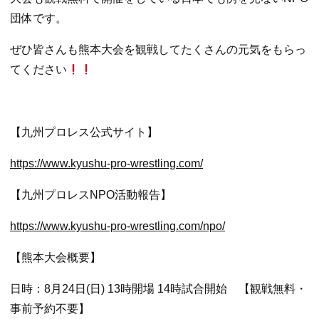
給
団体です。
排
ぜひ皆さんも熊本大会を観戦してたくさんの元気をもらっ
てください
水
総
【九州プロレス公式サイト】
合
https://www.kyushu-pro-wrestling.com/
【九州プロレスNPO活動報告】
設
https://www.kyushu-pro-wrestling.com/npo/
備
【熊本大会概要】
業
日時：8月24日(日) 13時開場 14時試合開始 【観戦無料・
事前予約不要】