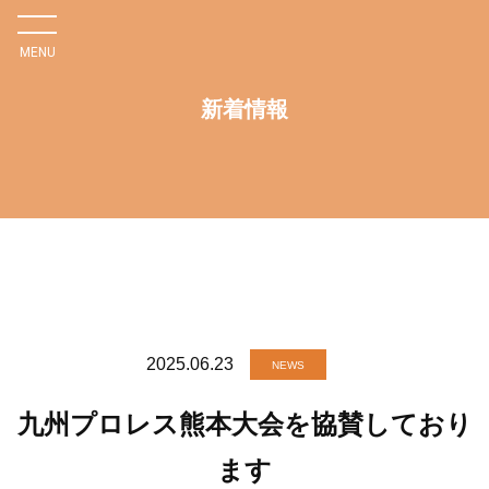
MENU
新着情報
株
式
会
社
2025.06.23
NEWS
新
九州プロレス熊本大会を協賛しており
星
ます