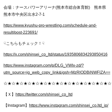
会場：ナースパワーアリーナ(熊本市総合体育館) 熊本県
熊本市中央区出水2-7-1
https://www.kyu
shu-pro-wrestling.com/schedule-and-
result/post-223691/
☟こちらもチェック！☟
https://x.com/shinsei_co_ltd/status/1935806834293850416
https://www.instagram.com/p/DLG_VWIx-zd/?
utm_source=ig_web_copy_link&igsh=MzRlODBiNWFlZA==
☆★☆★☆★☆★☆★☆★☆★☆★☆★☆★☆★☆★☆★☆
【Ｘ】
https://twitter.com/shinsei_co_ltd
【Instagram】
https://www.instagram.com/shinsei_co.ltd_jp/