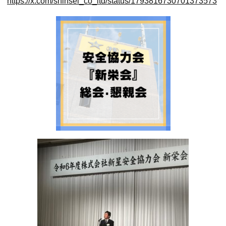
https://x.com/shinsei_co_ltd/status/1793816730701373573
給
排
水
総
合
設
備
業