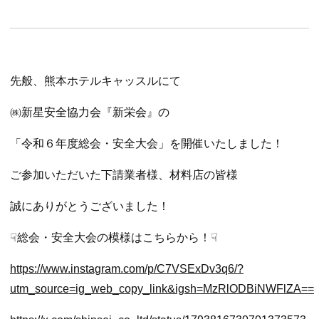
-
熊
先般、熊本ホテルキャッスルにて
本
㈱新星安全協力会『新栄会』の
の
「令和６年度総会・安全大会」を開催いたしました！
電
ご参加いただいた下請業者様、材料店の皆様
気・
誠にありがとうございました！
☟総会・安全大会の模様はこちらから！☟
空
https://www.instagram.com/p/C7VSExDv3q6/?
調・
utm_source=ig_web_copy_link&igsh=MzRlODBiNWFlZA==